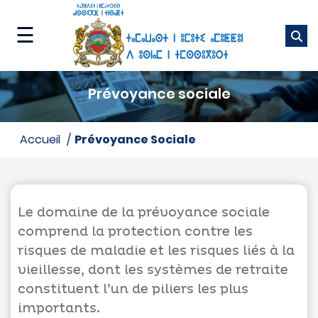
Skip
to
☰
main
content
ⴰⵎⴰⵡⴰⵙ
Prévoyance sociale
ⵜⵉⵡⵓⵔⵉⵡⵉⵏ
ⵏⵏⵖ
accueil
Prévoyance Sociale
ⵜⵉⵏⴰⴼⵓⵜⵉⵏ
ⵏⵏⵖ
Le domaine de la prévoyance sociale
ⴰⵙⴰⵢⵔⴰⵔ
comprend la protection contre les
ⴰⵙⵏⵖⵎⵙ
risques de maladie et les risques liés à la
vieillesse, dont les systèmes de retraite
constituent l’un de piliers les plus
importants.