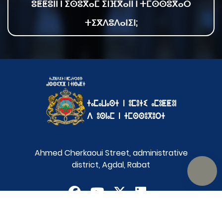
ⵓⵟⵟⵓⵏⵏ ⵏ ⵉⵙⵓⴳⴰⵎ ⵉⵏⴼⴳⴰⵏⵏ ⵏ ⵜⵎⵙⵙⵓⴳⴰⵔ
ⵜⵉⴳⴷⵓⴷⴰⵏⵉⵏ;
Ahmed Cherkaoui Street, administrative
district, Agdal, Rabat