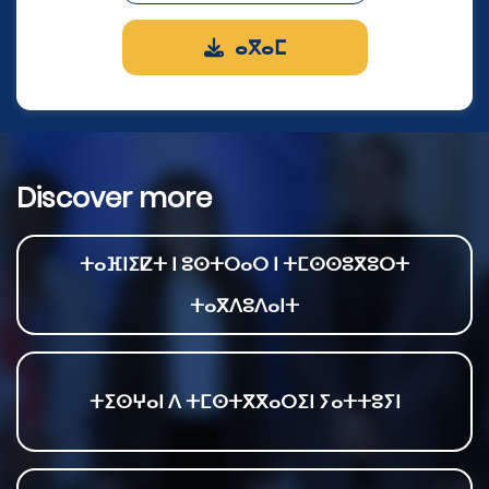
ⴰⴳⴰⵎ
Discover more
ⵜⴰⴼⵏⵉⵇⵜ ⵏ ⵓⵙⵜⵔⴰⵔ ⵏ ⵜⵎⵙⵙⵓⴳⵓⵔⵜ
ⵜⴰⴳⴷⵓⴷⴰⵏⵜ
ⵜⵉⵙⵖⴰⵏ ⴷ ⵜⵎⵙⵜⴳⴳⴰⵔⵉⵏ ⵢⴰⵜⵜⵓⵢⵏ