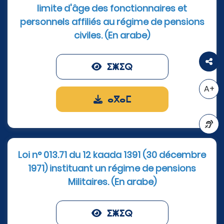
limite d'âge des fonctionnaires et
personnels affiliés au régime de pensions
civiles. (En arabe)
ⵉⵥⵉⵕ
A+
ⴰⴳⴰⵎ
A-
Loi n° 013.71 du 12 kaada 1391 (30 décembre
1971) instituant un régime de pensions
Militaires. (En arabe)
ⵉⵥⵉⵕ