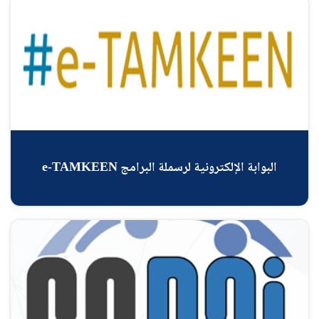
البوابة الإلكترونية لرسملة البرامج e-TAMKEEN