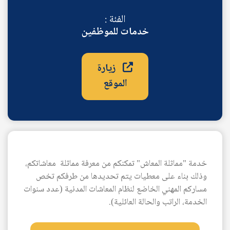
الفئة :
خدمات للموظفين
زيارة
الموقع
AR
خدمة "مماثلة المعاش" تمكنكم من معرفة مماثلة معاشاتكم،
وذلك بناء على معطيات يتم تحديدها من طرفكم تخص
مساركم المهني الخاضع لنظام المعاشات المدنية (عدد سنوات
الخدمة، الراتب والحالة العائلية).