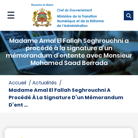
Aller
au
☰
contenu
principal
Ministère
Madame Amal El Fallah Seghrouchni a
Nos
procédé à la signature d’un
métiers
mémorandum d’entente avec Monsieur
Mohamed Saad Berrada
Nos
services
accueil
actualités
Madame Amal El Fallah Seghrouchni A
Média
Procédé À La Signature D’un Mémorandum
D’ent ...