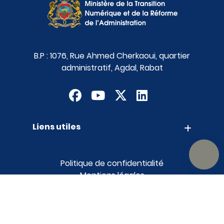
B.P : 1076, Rue Ahmed Cherkaoui, quartier
administratif, Agdal, Rabat
Liens utiles
Contact
Appels d'offres
Suggestions
Politique de confidentialité
Mentions légales
Plan du site
MTNRA © Tous droits réservés 2026
realization FORNET