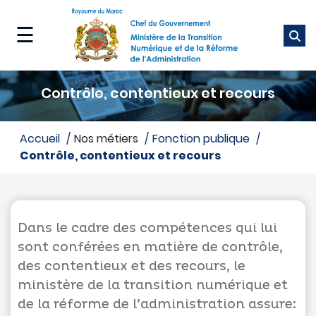
Aller
au
☰
contenu
principal
Ministère
Contrôle, contentieux et recours
Nos
métiers
accueil
Nos métiers
fonction publique
contrôle, contentieux et recours
Nos
services
Média
Dans le cadre des compétences qui lui
sont conférées en matière de contrôle,
des contentieux et des recours, le
ministère de la transition numérique et
de la réforme de l’administration assure: