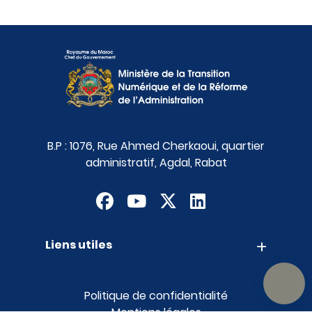
B.P : 1076, Rue Ahmed Cherkaoui, quartier
administratif, Agdal, Rabat
Liens utiles
Contact
Appels d'offres
Suggestions
Politique de confidentialité