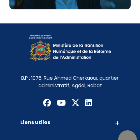
B.P : 1076, Rue Ahmed Cherkaoui, quartier
administratif, Agdal, Rabat
Liens utiles
Contact
Appels d'offres
Suggestions