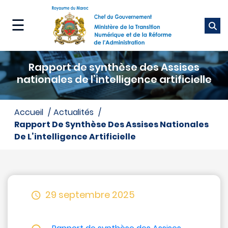
Aller
au
☰
contenu
principal
Ministère
Rapport de synthèse des Assises
Nos
nationales de l’intelligence artificielle
métiers
accueil
actualités
Nos
Rapport De Synthèse Des Assises Nationales
services
De L’intelligence Artificielle
Média
29 septembre 2025