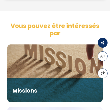
Vous pouvez être intéressés
par
A+
A-
Missions