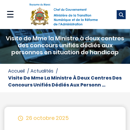
Aller
au
☰
contenu
principal
Ministère
Visite de Mme la Ministre à deux centres
Nos
des concours unifiés dédiés aux
métiers
personnes en situation de handicap
Nos
accueil
actualités
services
Visite De Mme La Ministre À Deux Centres Des
Concours Unifiés Dédiés Aux Personn ...
Média
26 octobre 2025