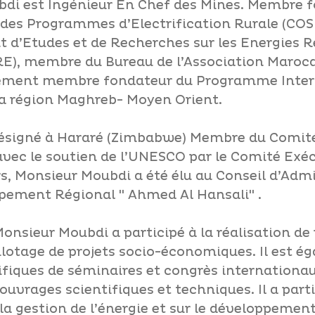
i est Ingénieur En Chef des Mines. Membre 
 des Programmes d’Electrification Rurale (COSP
 d’Etudes et de Recherches sur les Energies R
), membre du Bureau de l’Association Maroca
lement membre fondateur du Programme Intern
la région Maghreb- Moyen Orient.
désigné à Hararé (Zimbabwe) Membre du Comit
 avec le soutien de l’UNESCO par le Comité Ex
urs, Monsieur Moubdi a été élu au Conseil d’Adm
ppement Régional " Ahmed Al Hansali" .
Monsieur Moubdi a participé à la réalisation de 
ilotage de projets socio-économiques. Il est
ifiques de séminaires et congrès internationa
’ouvrages scientifiques et techniques. Il a par
la gestion de l’énergie et sur le développement