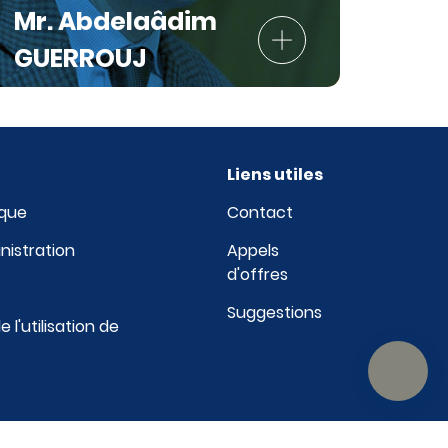
Mr. Abdelaâdim
GUERROUJ
Liens utiles
ique
Contact
nistration
Appels
d'offres
e
Suggestions
l'utilisation de