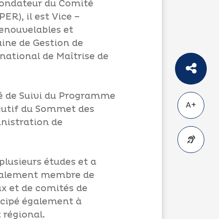
fondateur du Comité
ER), il est Vice –
enouvelables et
ine de Gestion de
ational de Maîtrise de
é de Suivi du Programme
A+
écutif du Sommet des
inistration de
plusieurs études et a
 également membre de
A-
ux et de comités de
ticipé également à
 régional.