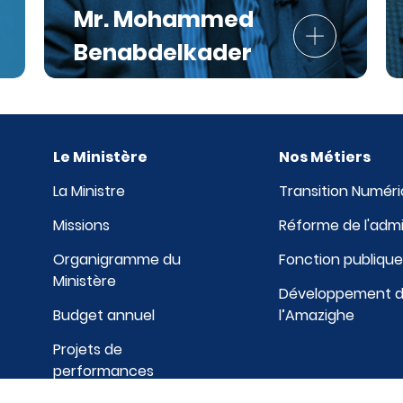
Mr. Mohammed
Benabdelkader
Le Ministère
Nos Métiers
La Ministre
Transition Numér
Missions
Réforme de l'admi
Organigramme du
Fonction publiqu
Ministère
Développement de 
Budget annuel
l’Amazighe
Projets de
performances