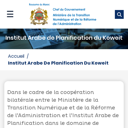
Aller
au
☰
contenu
principal
Ministère
Institut Arabe de Planification du Koweit
Nos
métiers
accueil
Institut Arabe De Planification Du Koweit
Nos
services
Média
Dans le cadre de la coopération
bilatérale entre le Ministère de la
Transition Numérique et de la Réforme
de l’Administration et l’Institut Arabe de
Planification dans le domaine de