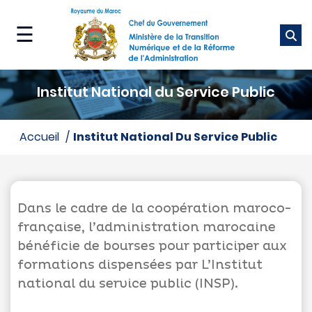
Aller
au
☰
contenu
principal
Ministère
Institut National du Service Public
Nos
métiers
accueil
Institut National Du Service Public
Nos
services
Dans le cadre de la coopération maroco-
Média
française, l’administration marocaine
bénéficie de bourses pour participer aux
formations dispensées par L’Institut
national du service public (INSP).