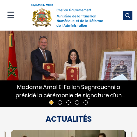
Aller
au
☰
contenu
principal
Ministère
Nos
métiers
Nos
services
Madame Amal El Fallah Seghrouchni a
Média
présidé la cérémonie de signature d’un
Mémorandum d’entente entre le Ministère
de la Transition numérique et de la Réforme
ACTUALITÉS
de l’administration et Vertiv.