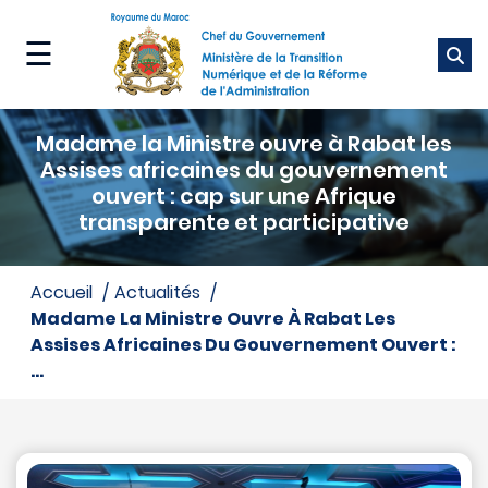
Aller
au
☰
contenu
principal
Ministère
Madame la Ministre ouvre à Rabat les
Nos
Assises africaines du gouvernement
métiers
ouvert : cap sur une Afrique
transparente et participative
Nos
services
accueil
actualités
Madame La Ministre Ouvre À Rabat Les
Média
Assises Africaines Du Gouvernement Ouvert :
...