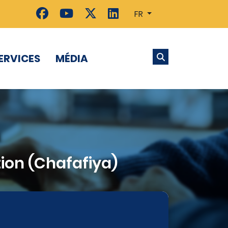
FR
ERVICES
MÉDIA
tion (Chafafiya)