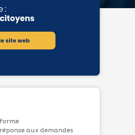
 :
 citoyens
 le site web
eforme
la réponse aux demandes